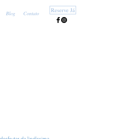
Reserve Já
Blog
Contato
sfrutar da lindíssima