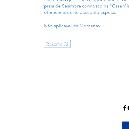
praia de Sesimbra connosco na "
Casa Vil
oferecemos este desconto Especial.
Não aplicável de Momento.
Reserve Já
DESCUBRA-NOS
SI
zada em
A Casa
atória, a
A zona
ica praia