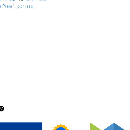
a Praia", por
isso,
GA-NOS