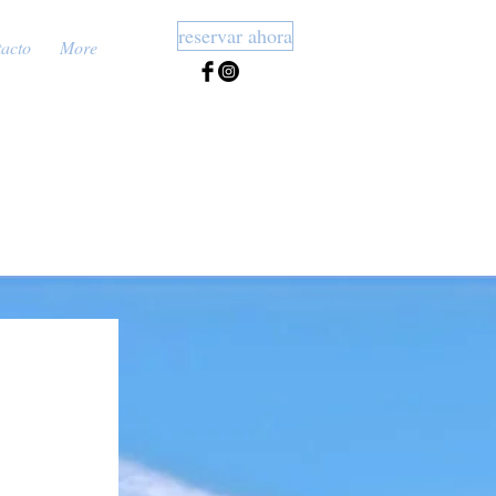
reservar ahora
acto
More