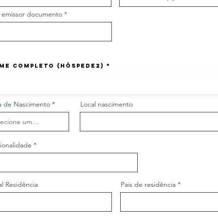
s emissor documento
me Completo (hóspede2)
r
a de Nascimento
*
Local nascimento
e
q
u
i
r
e
ionalidade
d
al Residência
Pais de residência