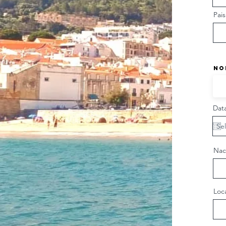
Pai
No
Dat
Nac
Loc