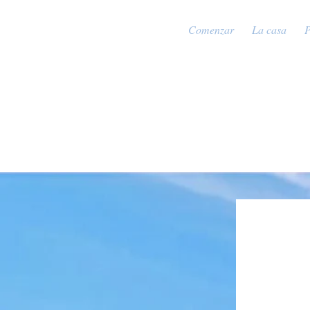
Comenzar
La casa
P