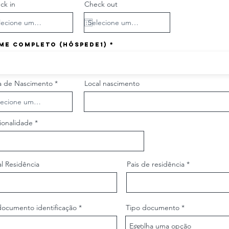
ck in
Check out
me Completo (hóspede1)
r
a de Nascimento
*
Local nascimento
e
q
u
i
r
ionalidade
e
d
l Residência
Pais de residência
documento identificação
Tipo documento